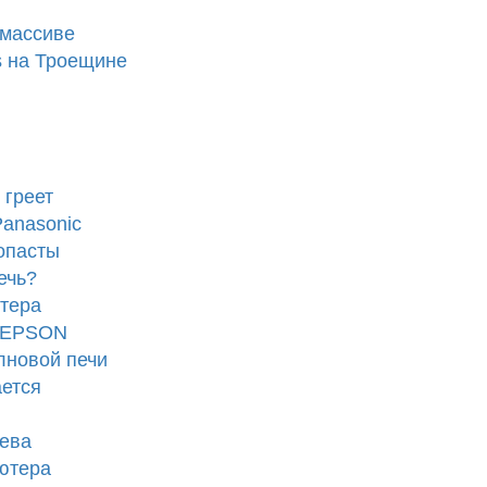
 массиве
s на Троещине
 греет
anasonic
опасты
ечь?
тера
а EPSON
лновой печи
ется
рева
ютера