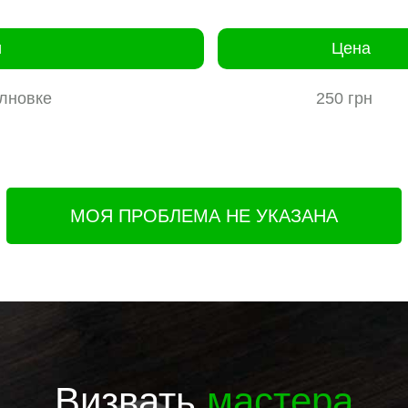
и
Цена
лновке
250 грн
МОЯ ПРОБЛЕМА НЕ УКАЗАНА
Визвать
мастера