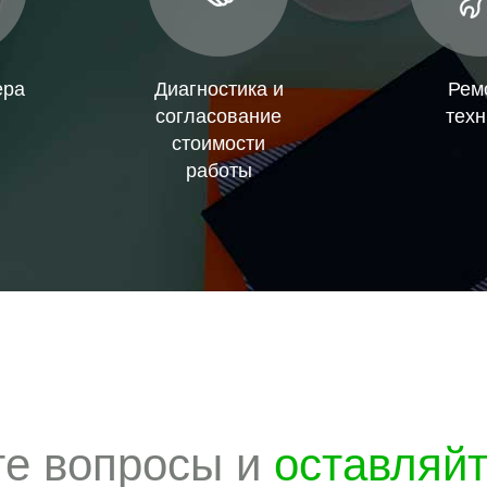
ера
Диагностика и
Рем
согласование
техн
стоимости
работы
те вопросы и
оставляй