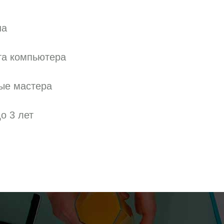
на
та компьютера
ые мастера
о 3 лет