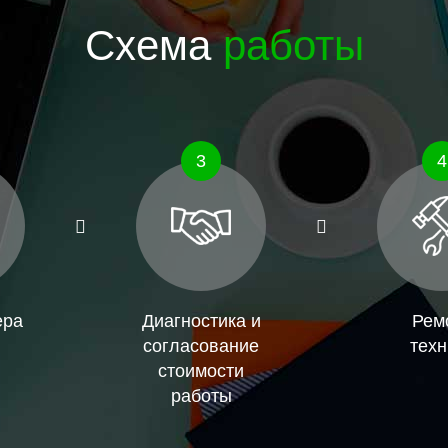
Схема
работы
3
4
ера
Диагностика и
Рем
согласование
техн
стоимости
работы