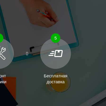
5
онт
Бесплатная
ики
доставка