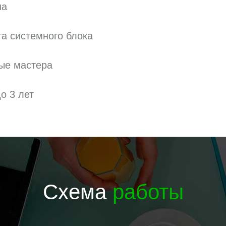
на
а системного блока
ые мастера
о 3 лет
Схема
работы