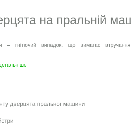
рцята на пральній маш
и – гнітючий випадок, що вимагає втручання
детальніше
нту дверцята пральної машини
йстри