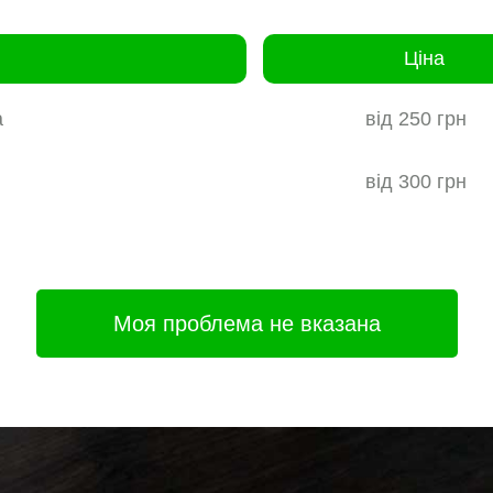
Ціна
а
від 250 грн
від 300 грн
Моя проблема не вказана