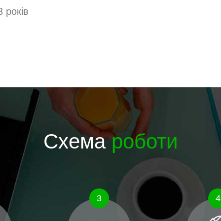
3 років
Схема
роботи
3
4